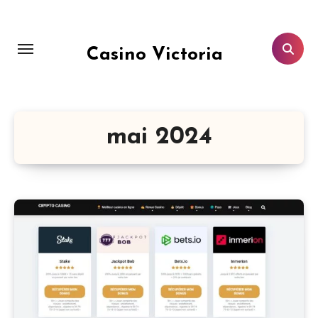
Aller
au
contenu
Casino Victoria
principal
mai 2024