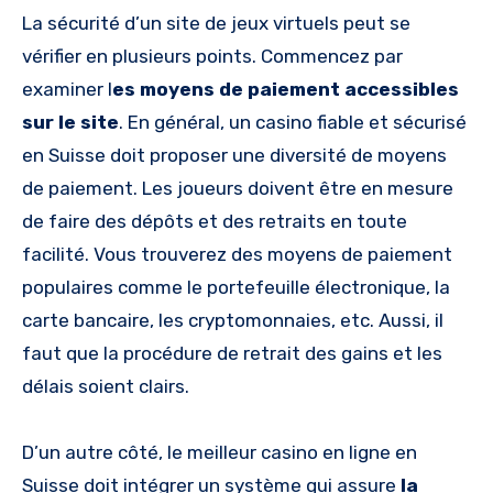
La sécurité d’un site de jeux virtuels peut se
vérifier en plusieurs points. Commencez par
examiner l
es moyens de paiement accessibles
sur le site
. En général, un casino fiable et sécurisé
en Suisse doit proposer une diversité de moyens
de paiement. Les joueurs doivent être en mesure
de faire des dépôts et des retraits en toute
facilité. Vous trouverez des moyens de paiement
populaires comme le portefeuille électronique, la
carte bancaire, les cryptomonnaies, etc. Aussi, il
faut que la procédure de retrait des gains et les
délais soient clairs.
D’un autre côté, le meilleur casino en ligne en
Suisse doit intégrer un système qui assure
la