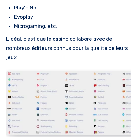
Play’n Go
Evoplay
Microgaming, etc.
L’idéal, c’est que le casino collabore avec de
nombreux éditeurs connus pour la qualité de leurs
jeux.