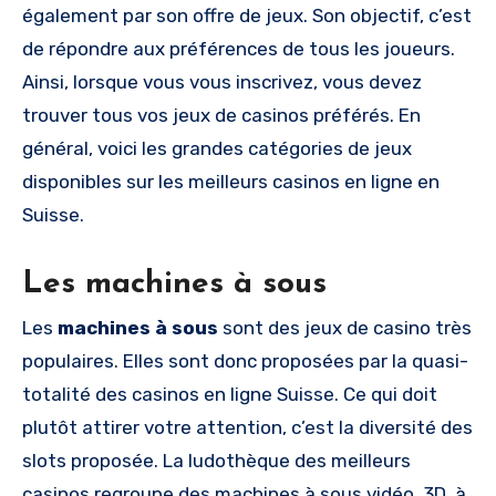
également par son offre de jeux. Son objectif, c’est
de répondre aux préférences de tous les joueurs.
Ainsi, lorsque vous vous inscrivez, vous devez
trouver tous vos jeux de casinos préférés. En
général, voici les grandes catégories de jeux
disponibles sur les meilleurs casinos en ligne en
Suisse.
Les machines à sous
Les
machines à sous
sont des jeux de casino très
populaires. Elles sont donc proposées par la quasi-
totalité des casinos en ligne Suisse. Ce qui doit
plutôt attirer votre attention, c’est la diversité des
slots proposée. La ludothèque des meilleurs
casinos regroupe des machines à sous vidéo, 3D, à