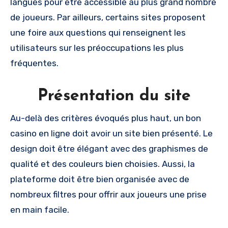
langues pour être accessible au plus grand nombre
de joueurs. Par ailleurs, certains sites proposent
une foire aux questions qui renseignent les
utilisateurs sur les préoccupations les plus
fréquentes.
Présentation du site
Au-delà des critères évoqués plus haut, un bon
casino en ligne doit avoir un site bien présenté. Le
design doit être élégant avec des graphismes de
qualité et des couleurs bien choisies. Aussi, la
plateforme doit être bien organisée avec de
nombreux filtres pour offrir aux joueurs une prise
en main facile.