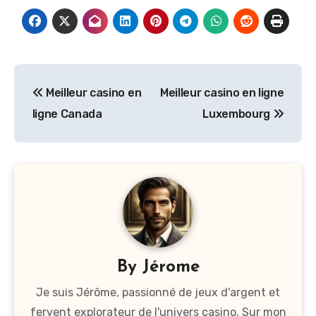
Navigation
Meilleur casino en
Meilleur casino en ligne
de
ligne Canada
Luxembourg
l’article
By
Jérome
Je suis Jérôme, passionné de jeux d'argent et
fervent explorateur de l'univers casino. Sur mon