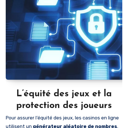
L’équité des jeux et la
protection des joueurs
Pour assurer l’équité des jeux, les casinos en ligne
utilisent un
générateur aléatoire de nombres
.