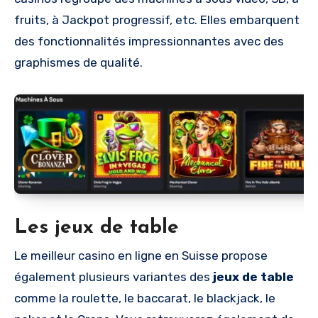
fruits, à Jackpot progressif, etc. Elles embarquent
des fonctionnalités impressionnantes avec des
graphismes de qualité.
Les jeux de table
Le meilleur casino en ligne en Suisse propose
également plusieurs variantes des
jeux de table
comme la roulette, le baccarat, le blackjack, le