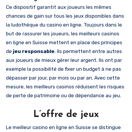
Ce dispositif garantit aux joueurs les mêmes
chances de gain sur tous les jeux disponibles dans
la ludothèque du casino en ligne. Toujours dans le
but de rassurer les joueurs, les meilleurs casinos
en ligne en Suisse mettent en place des principes
de
jeu responsable
. Ils permettent entre autres
aux joueurs de mieux gérer leur argent. Ils ont par
exemple la possibilité de fixer un budget à ne pas
dépasser par jour, par mois ou par an. Avec cette
mesure, les meilleurs casinos réduisent les risques
de perte de patrimoine ou de dépendance au jeu.
L’offre de jeux
Le meilleur casino en ligne en Suisse se distingue